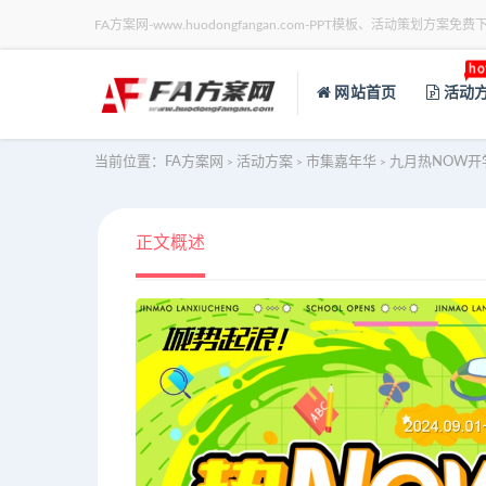
FA方案网-www.huodongfangan.com-PPT模板、活动策划方案免费
ho
网站首页
活动
当前位置：
FA方案网
活动方案
市集嘉年华
九月热NOW开
>
>
>
正文概述