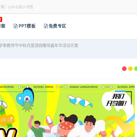
下载！Ctrl+D加入书签
t
方案
PPT模板
免费专区
学季教师节中秋月度游园暖场嘉年华活动方案