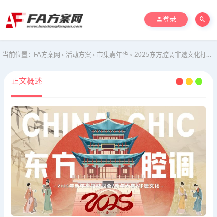
登录
当前位置：
FA方案网
活动方案
市集嘉年华
2025东方腔调非遗文化打铁花-市集庙会游园会活动策划方案
>
>
>
正文概述