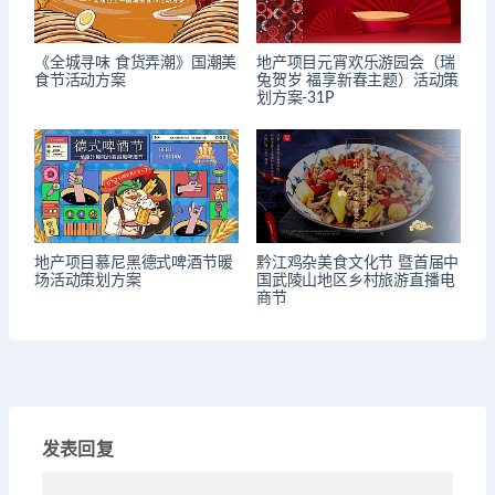
《全城寻味 食货弄潮》国潮美
地产项目元宵欢乐游园会（瑞
食节活动方案
兔贺岁 福享新春主题）活动策
划方案-31P
地产项目慕尼黑德式啤酒节暖
黔江鸡杂美食文化节 暨首届中
场活动策划方案
国武陵山地区乡村旅游直播电
商节
发表回复