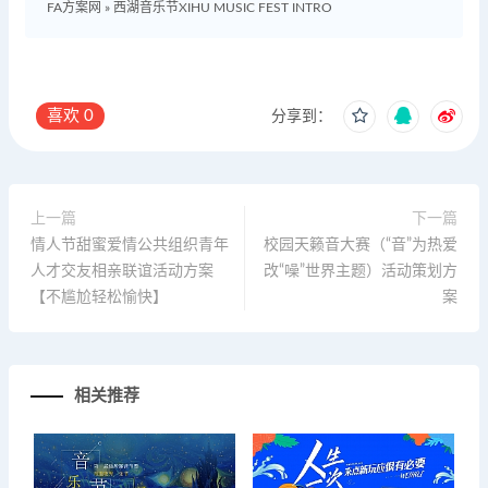
FA方案网
»
西湖音乐节XIHU MUSIC FEST INTRO
喜欢
0
分享到：
上一篇
下一篇
情人节甜蜜爱情公共组织青年
校园天籁音大赛（“音”为热爱
人才交友相亲联谊活动方案
改“噪”世界主题）活动策划方
【不尴尬轻松愉快】
案
相关推荐