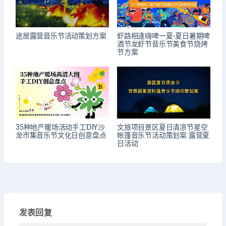
途居露营音乐节活动策划方案
虾路相逢嗨啤一夏-夏日暑期啤
酒节龙虾节音乐节美食节烧烤
节方案
35种地产暖场活动手工DIY沙
文旅项目景区夏日清凉节星空
龙市集音乐节文化日创意盘点
帐篷音乐节活动策划案 露营夏
日活动
发表回复