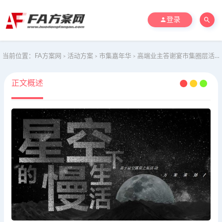
登录
当前位置：
FA方案网
活动方案
市集嘉年华
高端业主答谢宴市集圈层活动-亲子露营之旅活动策划方案
>
>
>
正文概述