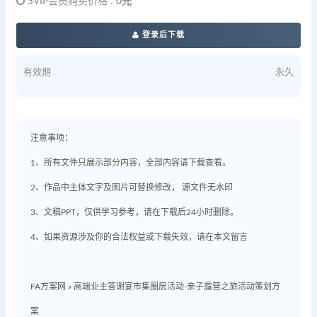
SVIP会员购买价格 :
0元
登录后下载
有效期
永久
注意事项：
1、所有文件只展示部分内容，全部内容请下载查看。
2、作品中主体文字及图片可替换修改， 源文件无水印
3、文稿PPT，仅供学习参考，请在下载后24小时删除。
4、如果资源涉及你的合法权益或下载失效，请在本文留言
FA方案网
»
高端业主答谢宴市集圈层活动-亲子露营之旅活动策划方
案