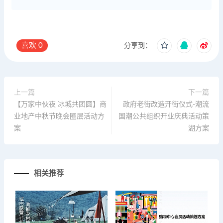
喜欢
0
分享到：
上一篇
下一篇
【万家中伙夜 冰城共团圆】商
政府老街改造开街仪式-潮流
业地产中秋节晚会圈层活动方
国潮公共组织开业庆典活动策
案
湖方案
相关推荐