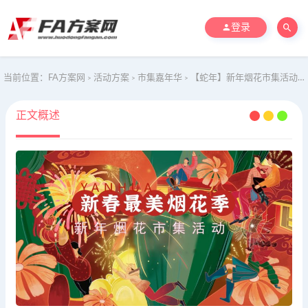
登录
当前位置：
FA方案网
活动方案
市集嘉年华
【蛇年】新年烟花市集活动亲子非遗演绎秀民俗表演地产活动策划方案
>
>
>
正文概述