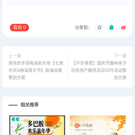
喜欢
0
分享到：
上一篇
下一篇
商场步步高梅溪新天地【七周
【不负美意】国庆节趣味亲子
年庆&梅溪音乐节】路演巡展
住房地产暖场活动10月活动策
策划方案
划方案
相关推荐