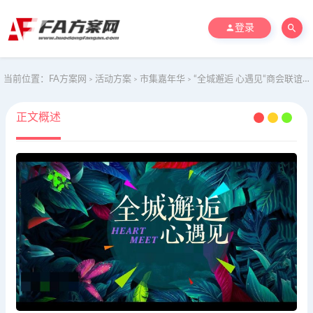
登录
当前位置：
FA方案网
活动方案
市集嘉年华
“全城邂逅 心遇见“商会联谊年轻派对鸡尾酒会互动综艺活动策划方案
>
>
>
正文概述