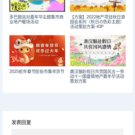
多巴胺派对嘉年华主题集市商
【方案】2022地产项目秋日游
业地产暖场活动
园会系列（秋日の色彩主题）
活动策划方案-43P
2025蛇年春节民俗市集年货节
袭汉服赴假日共赏国风五一劳
动十一国盛情地产嘉年华活动
策划方案
发表回复