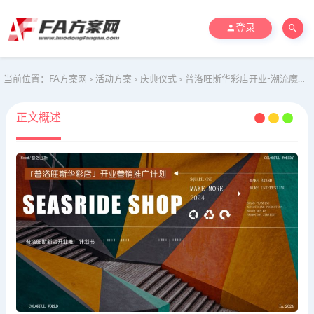
登录
当前位置：
FA方案网
活动方案
庆典仪式
普洛旺斯华彩店开业-潮流魔都生活服务品牌营销推广方案
>
>
>
正文概述