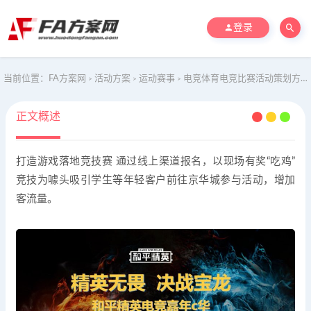
登录
当前位置：
FA方案网
活动方案
运动赛事
电竞体育电竞比赛活动策划方案
>
>
>
正文概述
打造游戏落地竞技赛 通过线上渠道报名，以现场有奖“吃鸡”
竞技为噱头吸引学生等年轻客户前往京华城参与活动，增加
客流量。