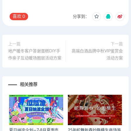
喜欢
0
分享到：
上一篇
下一篇
地产暖冬客户答谢蛋糕DIY手
高端白酒品牌中秋VIP鉴赏会
作亲子互动暖场圈层活动方案
活动方案
相关推荐
夏日纳凉企划—7-8月夏季市
25年蛇舞新春妙趣横生商场游