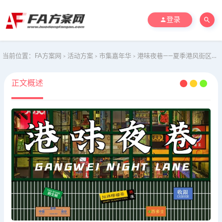
登录
当前位置：
FA方案网
活动方案
市集嘉年华
港味夜巷——夏季港风街区、市集、电影、音乐
>
>
>
正文概述