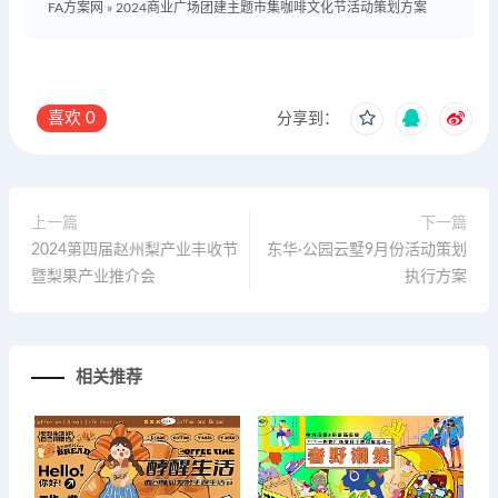
FA方案网
»
2024商业广场团建主题市集咖啡文化节活动策划方案
喜欢
0
分享到：
上一篇
下一篇
2024第四届赵州梨产业丰收节
东华·公园云墅9月份活动策划
暨梨果产业推介会
执行方案
相关推荐