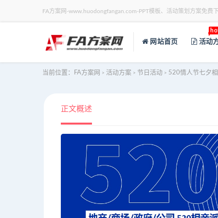
FA方案网-www.huodongfangan.com-PPT模板、活动策划方案免费
ho
网站首页
活动
当前位置：
FA方案网
活动方案
节日活动
520情人节七夕
>
>
>
正文概述