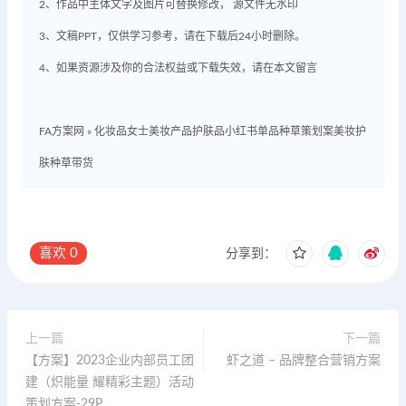
2、作品中主体文字及图片可替换修改， 源文件无水印
3、文稿PPT，仅供学习参考，请在下载后24小时删除。
4、如果资源涉及你的合法权益或下载失效，请在本文留言
FA方案网
»
化妆品女士美妆产品护肤品小红书单品种草策划案美妆护
肤种草带货
喜欢
0
分享到：
上一篇
下一篇
【方案】2023企业内部员工团
虾之道 – 品牌整合营销方案
建（炽能量 耀精彩主题）活动
策划方案-29P