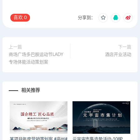
喜欢
0
分享到：
上一篇
下一篇
商场广场多巴胺运动节LADY
酒店开业活动
专场体能活动策划案
相关推荐
某项目年度营销策划案 #亳州#
元宇宙市集造势活动-108P