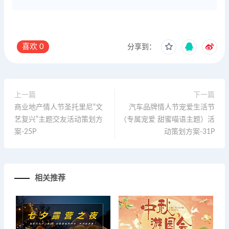
喜欢
0
分享到：
上一篇
下一篇
商业地产情人节圣托里尼“文
汽车品牌情人节宠爱生活节
艺复兴”主题交友活动策划方
（专属宠爱 甜蜜喵语主题）活
案-25P
动策划方案-31P
相关推荐