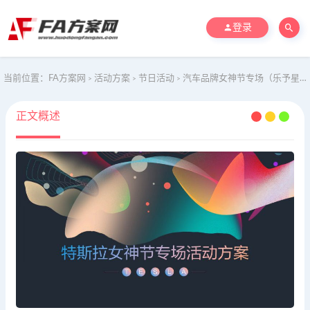
登录
当前位置：
FA方案网
活动方案
节日活动
汽车品牌女神节专场（乐予星光·城市力量主题）活动策划方案-62P
>
>
>
正文概述