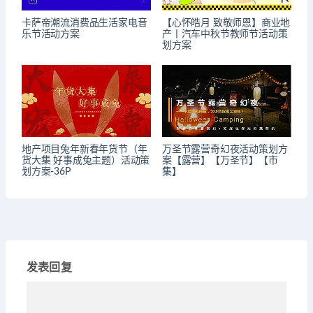
卡萨帝潮流消费品生活家电音
【心怀皓月 致敬师恩】商业地
乐节活动方案
产丨汽车中秋节教师节活动策
划方案
地产项目兔年新春年货节（年
万圣节露营奇幻夜活动策划方
货大集 好事成兔主题）活动策
案【露营】【万圣节】【市
划方案-36P
集】
发表回复