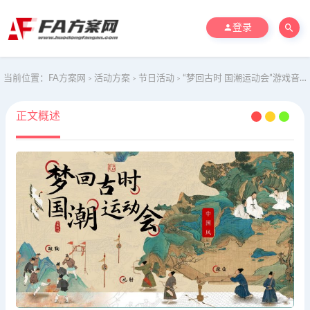
登录
当前位置：
FA方案网
活动方案
节日活动
“梦回古时 国潮运动会”游戏音乐民俗市集劳动十一元旦儿童地产互动活动策划方案
>
>
>
正文概述