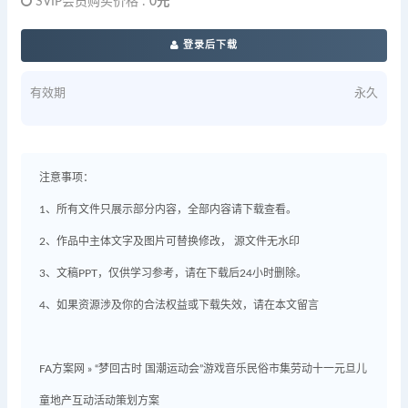
SVIP会员购买价格 :
0元
登录后下载
有效期
永久
注意事项：
1、所有文件只展示部分内容，全部内容请下载查看。
2、作品中主体文字及图片可替换修改， 源文件无水印
3、文稿PPT，仅供学习参考，请在下载后24小时删除。
4、如果资源涉及你的合法权益或下载失效，请在本文留言
FA方案网
»
“梦回古时 国潮运动会”游戏音乐民俗市集劳动十一元旦儿
童地产互动活动策划方案