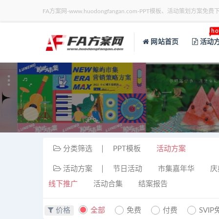
FA方案网-www.huodongfangan.com-PPT模板、活动策划方案免费
ho
网站首页
活动
分类筛选
PPT模板
活动方案
活动方案
节日活动
市集嘉年华
庆
线下推广
活动合集
结案报告
价格
全部
免费
付费
SVIP