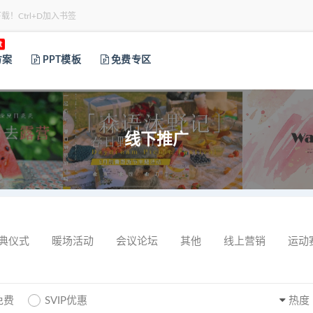
下载！Ctrl+D加入书签
t
方案
PPT模板
免费专区
线下推广
典仪式
暖场活动
会议论坛
其他
线上营销
运动
免费
SVIP优惠
热度