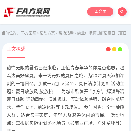
登录
当前位置：
FA方案网
活动方案
暖场活动
商业广场解锁鲜活夏日（夏日放放风 放放松主题）活动策划方案-48P
>
>
>
正文概述
热情无限的暑假已经来临，正值青春年华的你是否也想，趁
着这美好盛夏，来一场奇妙的夏日之旅，为202*夏天添加深
刻的一笔回忆，那就一起加入这个，夏日清凉计划# 活动主
题：夏日放放风 放放松 ——为城市酷暑开 “凉方”，解锁鲜活
夏日体验 活动风格：清凉趣味、互动体验感强，融合吃瓜狂
欢、手作 DIY、纳凉休憩等多元场景。 参与对象：全年龄段
人群，适合亲子家庭、年轻人及避暑休闲的市民。 活动地
点：需根据实际企划落地场景（如商业广场、户外草坪等）