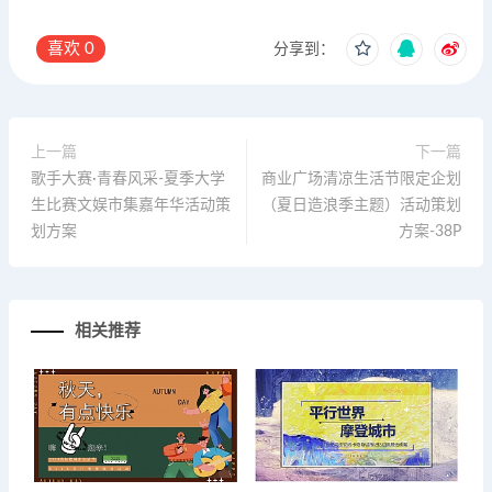
喜欢
0
分享到：
上一篇
下一篇
歌手大赛·青春风采-夏季大学
商业广场清凉生活节限定企划
生比赛文娱市集嘉年华活动策
（夏日造浪季主题）活动策划
划方案
方案-38P
相关推荐