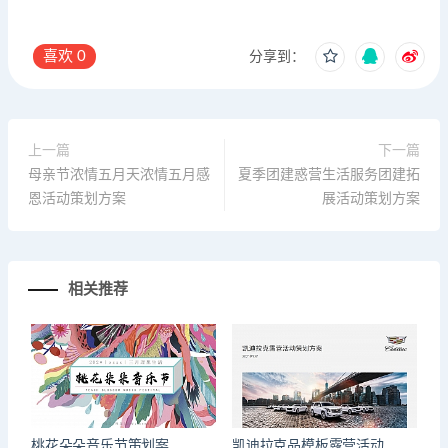
喜欢
0
分享到：
上一篇
下一篇
母亲节浓情五月天浓情五月感
夏季团建惑营生活服务团建拓
恩活动策划方案
展活动策划方案
相关推荐
桃花朵朵音乐节策划案
凯迪拉克品模板露营活动