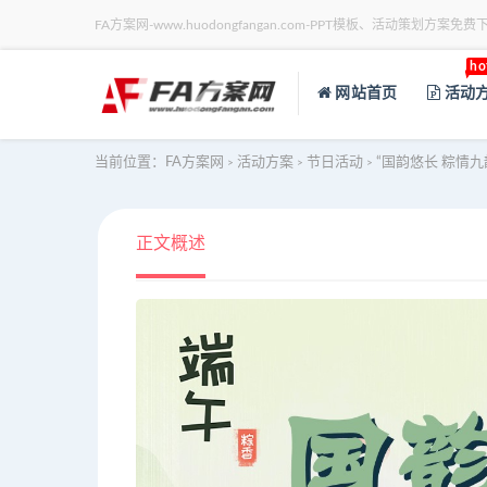
FA方案网-www.huodongfangan.com-PPT模板、活动策划方案免费
ho
网站首页
活动
当前位置：
FA方案网
活动方案
节日活动
“国韵悠长 粽情
>
>
>
正文概述