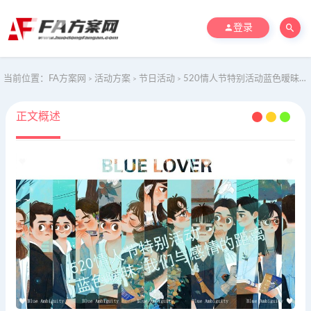
登录
当前位置：
FA方案网
活动方案
节日活动
520情人节特别活动蓝色暧昧-我们与感情的距离
>
>
>
正文概述