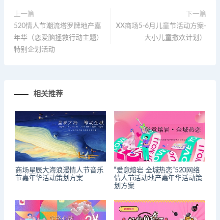
上一篇
下一篇
520情人节潮流塔罗牌地产嘉
XX商场5-6月儿童节活动方案-
年华（恋爱脑拯救行动主题）
大小儿童撒欢计划）
特别企划活动
相关推荐
商场星辰大海浪漫情人节音乐
“爱意熔岩 全城热恋”520网络
节嘉年华活动策划方案
情人节活动地产嘉年华活动策
划方案