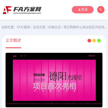
登录
当前位置：
FA方案网
活动方案
庆典仪式
南方购物中心商业街区开街亮相活动策划方案
>
>
>
正文概述