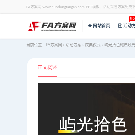
FA方案网-www.huodongfangan.com-PPT模板、活动策划方案免费
ho
网站首页
活动
当前位置：
FA方案网
活动方案
庆典仪式
屿光拾色耀启烛光
>
>
>
正文概述