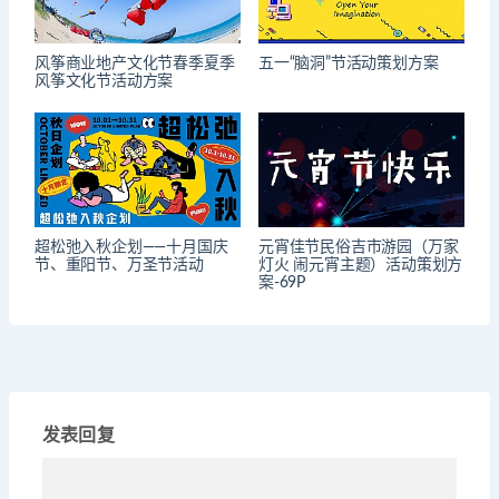
风筝商业地产文化节春季夏季
五一“脑洞”节活动策划方案
风筝文化节活动方案
超松弛入秋企划——十月国庆
元宵佳节民俗吉市游园（万家
节、重阳节、万圣节活动
灯火 闹元宵主题）活动策划方
案-69P
发表回复