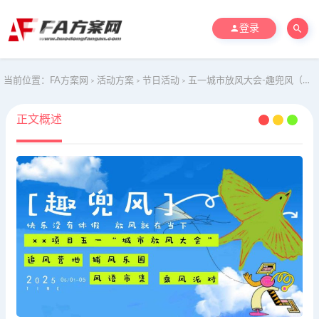
登录
当前位置：
FA方案网
活动方案
节日活动
五一城市放风大会-趣兜风（春季风筝节，五一市集，捕风游园会）
>
>
>
正文概述