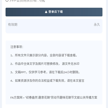
SVIP会员购买价格 :
0元
登录后下载
有效期
永久
注意事项：
1、所有文件只展示部分内容，全部内容请下载查看。
2、作品中主体文字及图片可替换修改， 源文件无水印
3、文稿PPT，仅供学习参考，请在下载后24小时删除。
4、如果资源涉及你的合法权益或下载失效，请在本文留言
FA方案网
»
“初春盎然 趣意花朝”劳动节趣味花朝节文娱公关传播方案