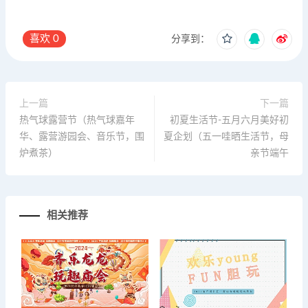
喜欢
0
分享到：
上一篇
下一篇
热气球露营节（热气球嘉年
初夏生活节-五月六月美好初
华、露营游园会、音乐节，围
夏企划（五一哇晒生活节，母
炉煮茶）
亲节端午
相关推荐