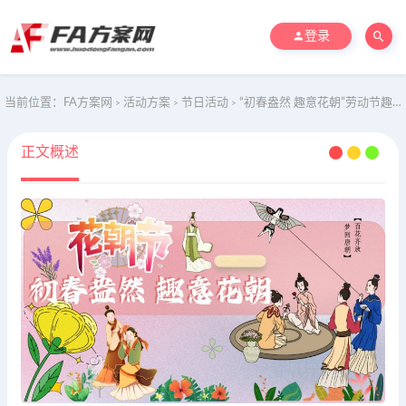
登录
当前位置：
FA方案网
活动方案
节日活动
“初春盎然 趣意花朝”劳动节趣味花朝节文娱公关传播方案
>
>
>
正文概述