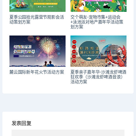
夏季公园拾光露营节观影会活
交个萌友-宠物市集+运动会
动策划方案
+泳池派对地产嘉年华活动策
划方案
麓云国际新年花火节活动方案
夏季亲子嘉年华-沙滩龙虾啤酒
狂欢季（沙滩龙虾啤酒音浪）
活动方案
发表回复