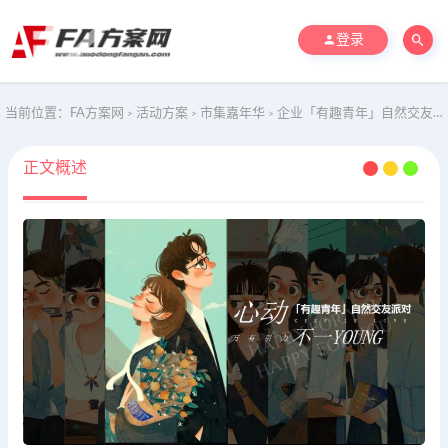
登录
当前位置：
FA方案网
活动方案
市集嘉年华
企业「有趣青年」自然交友派对（万有引力 心动不一YOUNG主题）活动策划方案
>
>
>
正文概述