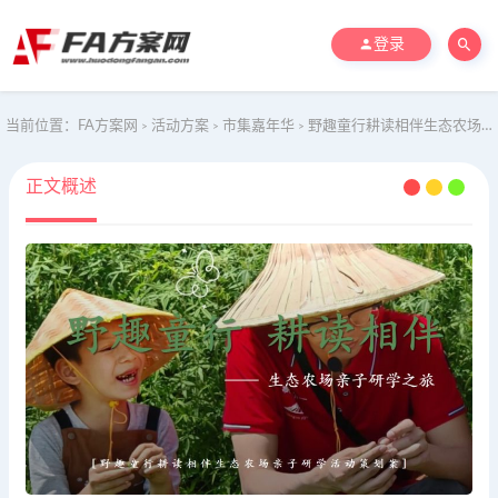
登录
当前位置：
FA方案网
活动方案
市集嘉年华
野趣童行耕读相伴生态农场亲子研学活动策划案
>
>
>
正文概述