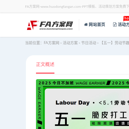
FA方案网-www.huodongfangan.com-PPT模板、活动策划方案免费
ho
网站首页
活动
当前位置：
FA方案网
活动方案
节日活动
【五一】劳动节
>
>
>
正文概述