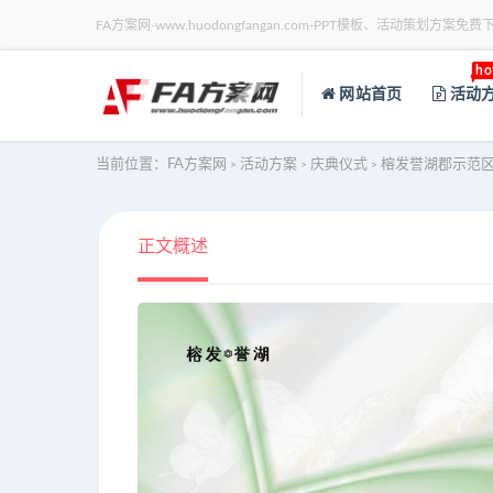
FA方案网-www.huodongfangan.com-PPT模板、活动策划方案免费
ho
网站首页
活动
当前位置：
FA方案网
活动方案
庆典仪式
榕发誉湖郡示范
>
>
>
正文概述