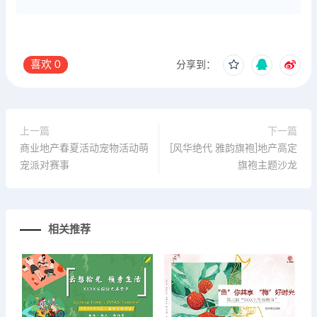
喜欢
0
分享到：
上一篇
下一篇
商业地产春夏活动宠物活动萌
[风华绝代 雅韵旗袍]地产高定
宠派对赛事
旗袍主题沙龙
相关推荐