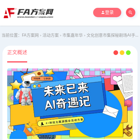
登录
当前位置：
FA方案网
活动方案
市集嘉年华
文化创意市集探秘剧场AI手作联动工坊亲子地产活动策划方案
>
>
>
正文概述