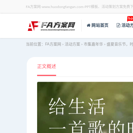
FA方案网-www.huodongfangan.com-PPT模板、活动策划方案免费
ho
网站首页
活动
当前位置：
FA方案网
活动方案
市集嘉年华
盛夏音乐节，时
>
>
>
正文概述