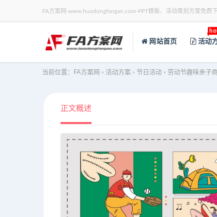
FA方案网-www.huodongfangan.com-PPT模板、活动策划方案免费
ho
网站首页
活动
当前位置：
FA方案网
活动方案
节日活动
劳动节趣味亲子
>
>
>
正文概述