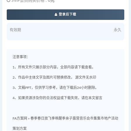
SVIP会员购买价格 :
0元
登录后下载
有效期
永久
注意事项：
1、所有文件只展示部分内容，全部内容请下载查看。
2、作品中主体文字及图片可替换修改， 源文件无水印
3、文稿PPT，仅供学习参考，请在下载后24小时删除。
4、如果资源涉及你的合法权益或下载失效，请在本文留言
FA方案网
»
春季春日放飞季唤醒季亲子露营音乐会市集集市地产活动
策划方案