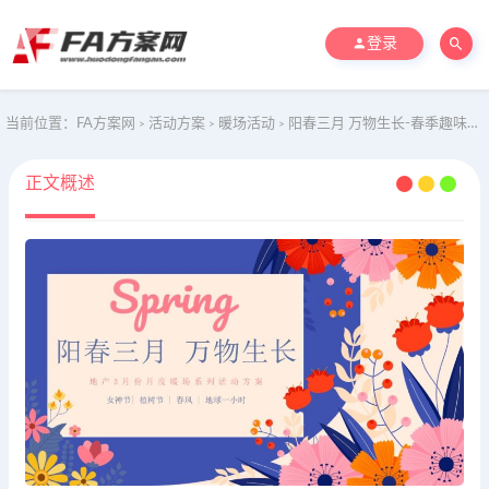
登录
当前位置：
FA方案网
活动方案
暖场活动
阳春三月 万物生长-春季趣味亲子地产暖场活动活动策划方案
>
>
>
正文概述