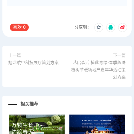
喜欢
0
分享到：
上一篇
下一篇
翔龙航空科技展厅策划方案
艺启森活 植此青绿-春季趣味
植树节暖场地产嘉年华活动策
划方案
相关推荐