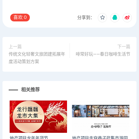
喜欢
0
分享到：
上一篇
下一篇
传统文化轻奢文旅团建拓展年
啡常好玩——春日咖啡生活节
度活动策划方案
相关推荐
地产项目龙年年货节
地产项目走穿巷子逛集市游园