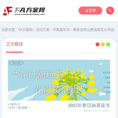
登录
当前位置：
FA方案网
活动方案
市集嘉年华
春季自然山野油菜花公共组织文化节活动策划方案
>
>
>
正文概述