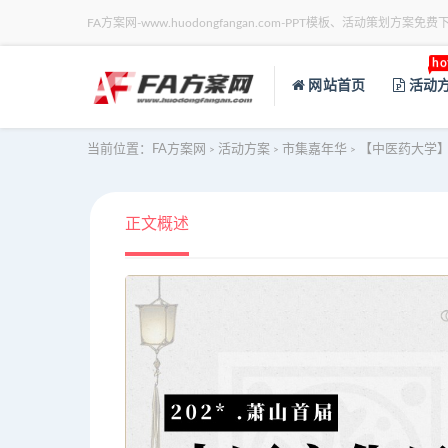
FA方案网-www.huodongfangan.com-PPT模板、活动策划方案免费
ho
网站首页
活动
当前位置：
FA方案网
活动方案
市集嘉年华
【中医药大学
>
>
>
正文概述