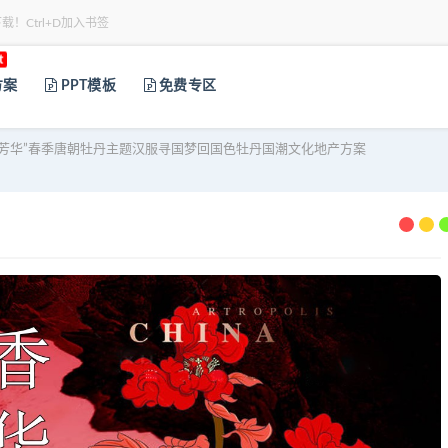
下载！Ctrl+D加入书签
t
方案
PPT模板
免费专区
赏芳华”春季唐朝牡丹主题汉服寻国梦回国色牡丹国潮文化地产方案