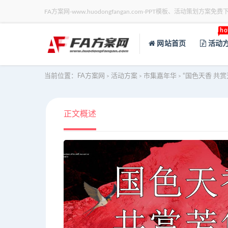
FA方案网-www.huodongfangan.com-PPT模板、活动策划方案免费
ho
网站首页
活动
当前位置：
FA方案网
活动方案
市集嘉年华
“国色天香 共
>
>
>
正文概述