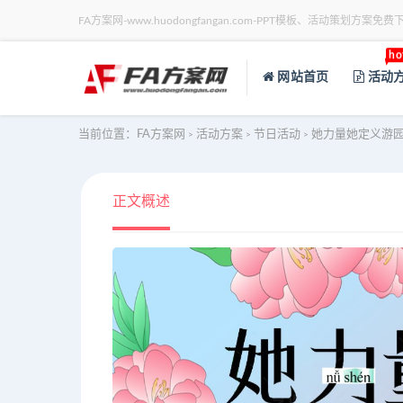
FA方案网-www.huodongfangan.com-PPT模板、活动策划方案免费
ho
网站首页
活动
当前位置：
FA方案网
活动方案
节日活动
她力量她定义游园
>
>
>
正文概述