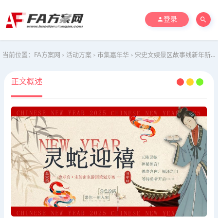
登录
当前位置：
FA方案网
活动方案
市集嘉年华
宋史文娱景区故事线新年新春密室逃脱主题游园非遗方案
>
>
>
正文概述