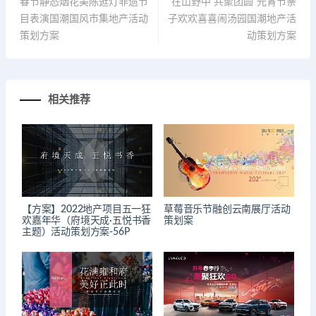
春节静态烟花美陈逛灯非遗节
“在山野中 共聚团圆”元宵节亲
目表演国潮国风市集地产活动
子欢欢喜喜闹汤园国潮地产活
策划方案
动策划方案
相关推荐
【方案】2022地产项目五一狂
草莓音乐节融创云南展厅活动
欢嘉年华（府境天成·五悦书香
策划案
主题）活动策划方案-56P