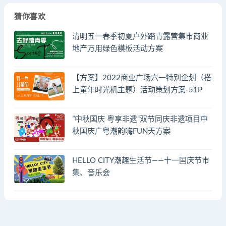
猜你喜欢
清明五一春季初夏户外踏青露营集市商业
地产万用绿色模板活动方案
【方案】2022商业广场六一特别企划（搭
上童年时光机主题）活动策划方案-51P
”中秋国庆 粤享非遗“双节同庆非遗项目中
秋国庆广粤潮韵嗨FUN天方案
HELLO CITY潮趣生活节——十一国庆节市
集、音乐会
© 2023 by - FA方案网 & huodongfangan.com. All rights reserved