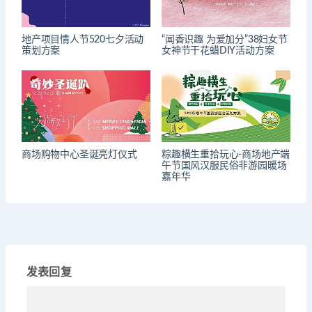
地产项目情人节520七夕活动
“闻香识趣 为爱加分”38妇女节
策划方案
女神节干花蜡DIY活动方案
商场购物中心圣诞亮灯仪式
粽趣横生重拾玩心-商场地产端
午节国风汉服民俗非游园暖场
嘉年华
发表回复