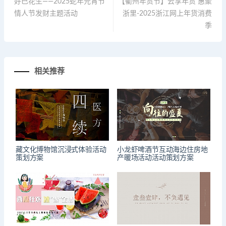
好巳花生——2025蛇年元宵节
【衢州年货节】云享年货 惠聚
情人节发财主题活动
浙里-2025浙江网上年货消费
季
相关推荐
藏文化博物馆沉浸式体验活动
小龙虾啤酒节互动海边住房地
策划方案
产暖场活动活动策划方案