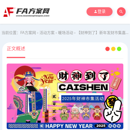
登录
当前位置：
FA方案网
活动方案
暖场活动
【财神到了】新年发财市集嘉年华地产活动暖场策划方案
>
>
>
正文概述