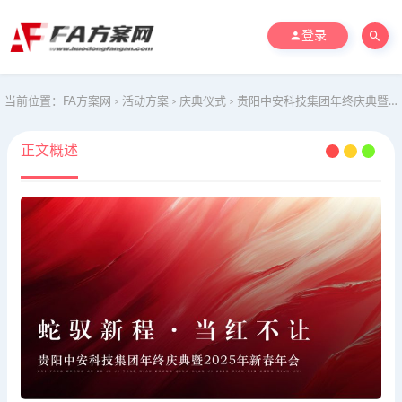
登录
当前位置：
FA方案网
活动方案
庆典仪式
贵阳中安科技集团年终庆典暨2025年新春年会
>
>
>
正文概述