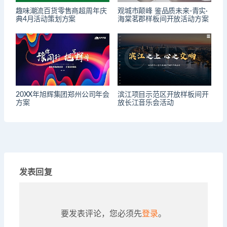
趣味潮流百货零售商超周年庆
观城市颠峰 鉴品质未来-青实·
典4月活动策划方案
海棠茗郡样板间开放活动方案
20XX年旭辉集团郑州公司年会
滨江项目示范区开放样板间开
方案
放长江音乐会活动
发表回复
要发表评论，您必须先
登录
。