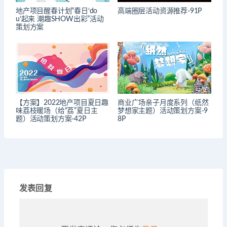
地产项目醒春计划“春日‘do
高端圈层活动资源推荐-91P
u’起来 潮趣SHOW出彩”活动
策划方案
【方案】2022地产项目夏日趣
商业广场亲子月度系列（纸然
味荔枝暖场（给“荔”夏日主
梦想家主题）活动策划方案-9
题）活动策划方案-42P
8P
发表回复