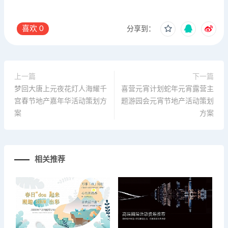
喜欢
0
分享到：
上一篇
下一篇
梦回大唐上元夜花灯人海耀千
喜营元宵计划蛇年元宵露营主
宫春节地产嘉年华活动策划方
题游园会元宵节地产活动策划
案
方案
相关推荐