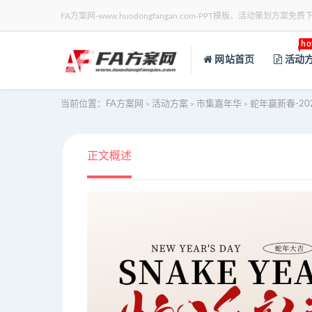
FA方案网-www.huodongfangan.com-PPT模板、活动策划方案免费
ho
网站首页
活动
当前位置：
FA方案网
活动方案
市集嘉年华
蛇年赢新春-2
>
>
>
正文概述