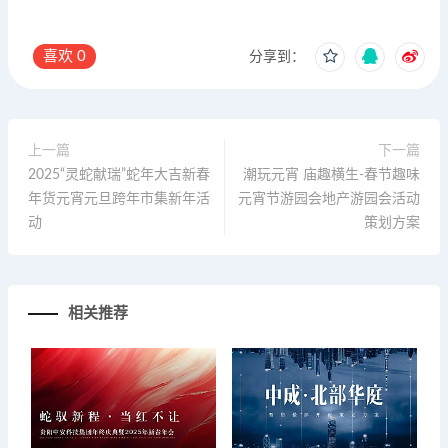
喜欢
0
分享到：
上一篇
下一篇
2025“灵蛇献瑞”蛇年大吉新春
潮玩元宵 庙趣横生-春节趣味
年货元宵元旦跨年市集新年活
元宵节游园会地产游园会活动
动
策划方案
相关推荐