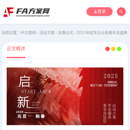
登录
当前位置：
FA方案网
活动方案
庆典仪式
2025年蛇年企业新春年会盛典
>
>
>
正文概述