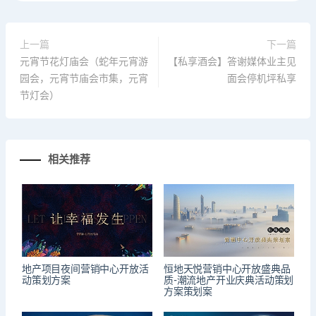
上一篇
下一篇
元宵节花灯庙会（蛇年元宵游
【私享酒会】答谢媒体业主见
园会，元宵节庙会市集，元宵
面会停机坪私享
节灯会）
相关推荐
地产项目夜间营销中心开放活
恒地天悦营销中心开放盛典品
动策划方案
质-潮流地产开业庆典活动策划
方案策划案