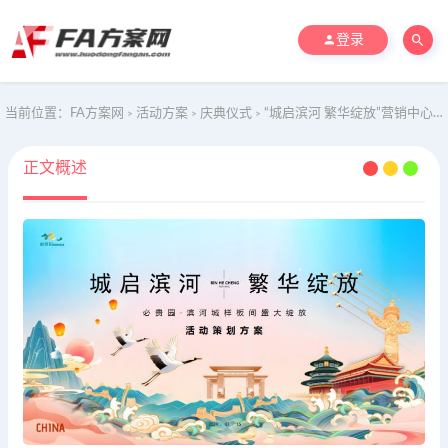
登录
当前位置：
FA方案网
活动方案
庆典仪式
“城启滨河 繁华绽放”营销中心开放城市展厅开放产品发布会品牌发布会
>
>
>
正文概述