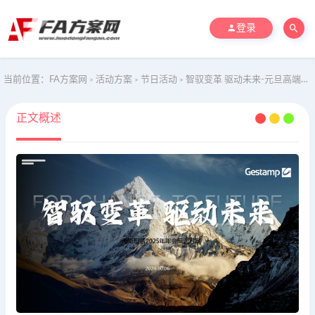
登录
当前位置：
FA方案网
活动方案
节日活动
智驭变革 驱动未来-元旦高端科技年会尾牙活动策划方案
>
>
>
正文概述