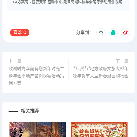
FA方案网
»
智驭变革 驱动未来-元旦高端科技年会尾牙活动策划方案
喜欢
0
分享到：
上一篇
下一篇
致谢时光幸而有您新年时光主
“年货节”地方政府文旅大型年
题年会季地产答谢晚宴活动策
味年货节大型新春游园购物会
划方案
相关推荐