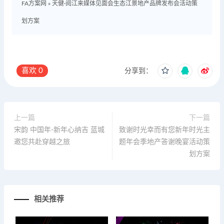
FA方案网
»
天健·阅江来媒体见面会生态江景地产品牌发布会活动策
划方案
喜欢
0
分享到：
上一篇
下一篇
宋韵 中国年-新年心纳吉 蓝城
致谢时光幸而有您新年时光主
邀您共赴穿越之旅
题年会季地产答谢晚宴活动策
划方案
相关推荐