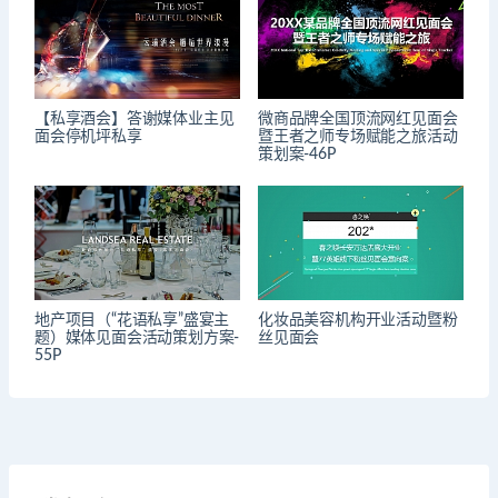
【私享酒会】答谢媒体业主见
微商品牌全国顶流网红见面会
面会停机坪私享
暨王者之师专场赋能之旅活动
策划案-46P
地产项目（“花语私享”盛宴主
化妆品美容机构开业活动暨粉
题）媒体见面会活动策划方案-
丝见面会
55P