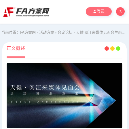
登录
当前位置：
FA方案网
活动方案
会议论坛
天健·阅江来媒体见面会生态江景地产品牌发布会活动策划方案
>
>
>
正文概述