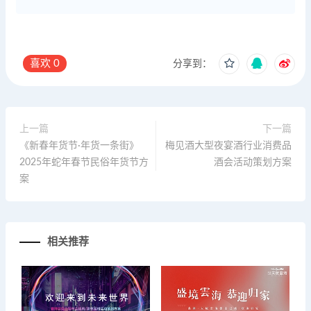
喜欢
0
分享到：
上一篇
下一篇
《新春年货节·年货一条街》
梅见酒大型夜宴酒行业消费品
2025年蛇年春节民俗年货节方
酒会活动策划方案
案
相关推荐