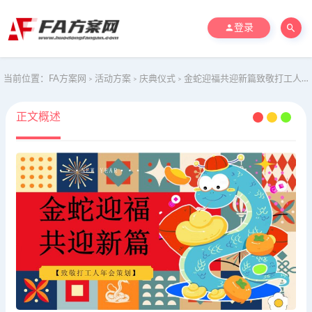
登录
当前位置：
FA方案网
活动方案
庆典仪式
金蛇迎福共迎新篇致敬打工人年会策划跨年地产活动策划方案
>
>
>
正文概述