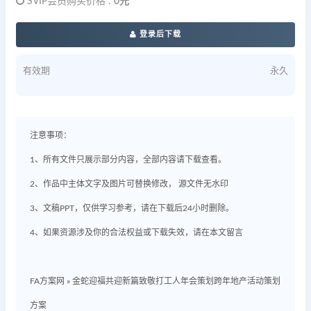
SVIP会员购买价格 :
0元
登录后下载
有效期
永久
注意事项：
1、所有文件只展示部分内容，全部内容请下载查看。
2、作品中主体文字及图片可替换修改， 源文件无水印
3、文稿PPT，仅供学习参考，请在下载后24小时删除。
4、如果资源涉及你的合法权益或下载失效，请在本文留言
FA方案网
»
金蛇迎福共迎新篇致敬打工人年会策划跨年地产活动策划
方案