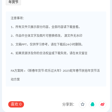
年货节
注意事项：
1、所有文件只展示部分内容，全部内容请下载查看。
2、作品中主体文字及图片可替换修改， 源文件无水印
3、文稿PPT，仅供学习参考，请在下载后24小时删除。
4、如果资源涉及你的合法权益或下载失效，请在本文留言
FA方案网
»
《新春年货节·欢乐过大年》2025蛇年春节民俗年货节活
动方案
喜欢
0
分享到：