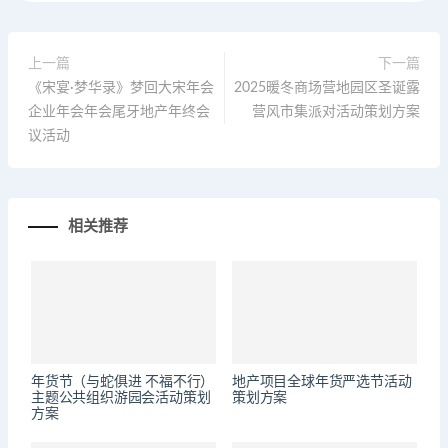
上一篇
下一篇
《宋宴·梦华录》梦回大宋年会
2025暖冬商场营地园区圣诞露
企业年会年会尾牙地产年终会
营风市集派对活动策划方案
议活动
相关推荐
年货节（与蛇俱进 不福不行）
地产项目全球年货严选节活动
主题公共组织游园会活动策划
策划方案
方案