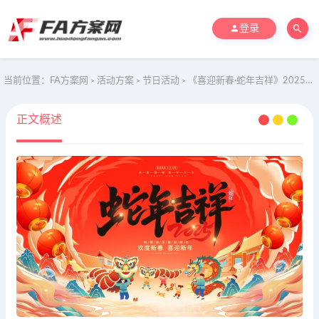
登录
当前位置：
FA方案网
活动方案
节日活动
《喜迎新春·蛇年吉祥》2025年元旦蛇年新春元宵节系列活动
>
>
>
正文概述